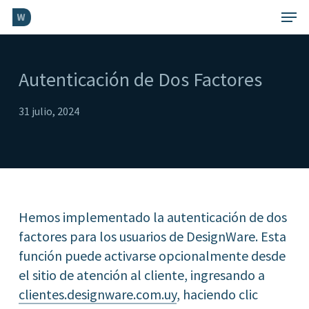
Skip
Menu
to
Close
main
Menu
content
Autenticación de Dos Factores
31 julio, 2024
Hemos implementado la autenticación de dos
factores para los usuarios de DesignWare. Esta
función puede activarse opcionalmente desde
el sitio de atención al cliente, ingresando a
clientes.designware.com.uy
, haciendo clic