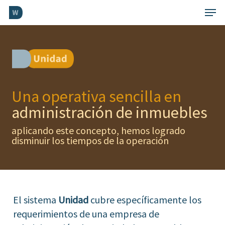
Skip
Menu
to
Close
main
Menu
content
Una operativa sencilla en
administración de inmuebles
aplicando este concepto, hemos logrado
disminuir los tiempos de la operación
El sistema
Unidad
cubre específicamente los
requerimientos de una empresa de